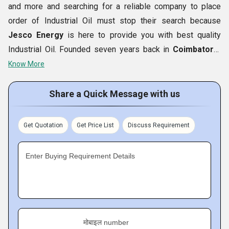
and more and searching for a reliable company to place
order of Industrial Oil must stop their search because
Jesco Energy
is here to provide you with best quality
Industrial Oil. Founded seven years back in
Coimbatore,
Tamil Nadu (India)
, the company offers a variety of
Know More
industrial oils like
Engine Oil, Hydraulic Oil, Marine Oil,
and more. We deal in aforesaid oils of famous brands and
Share a Quick Message with us
companies having sound knowledgeable and experience
ion this industry. Since we are a customer caring company
Get Quotation
Get Price List
Discuss Requirement
we make sure that each of our client is thoroughly satisfied
and happy with both our offerings and dealings.
Enter Buying Requirement Details
Facts Table of Jesco Energy
मोबाइल number