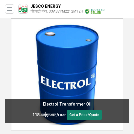
JESCO ENERGY
TRUSTED
जीएसटी नंबर. 33ASVPM2212M1ZH
SELLER
Electrol Transformer Oil
118 आईएनआर
/
Liter
Get a Price/Quote