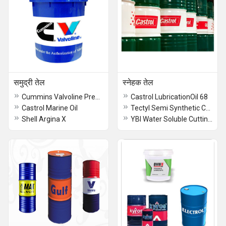
समुद्री तेल
स्नेहक तेल
Cummins Valvoline Premium Blue Oil
Castrol LubricationOil 68
Castrol Marine Oil
Tectyl Semi Synthetic Coolant Oil
Shell Argina X
YBI Water Soluble Cutting Oil SYN 990