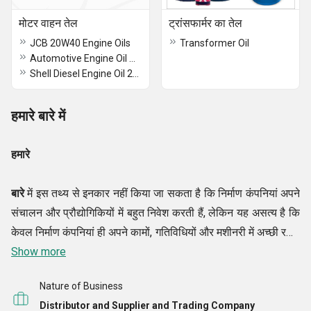
मोटर वाहन तेल
ट्रांसफार्मर का तेल
JCB 20W40 Engine Oils
Transformer Oil
Automotive Engine Oil MAK Gulf Valvoline
Shell Diesel Engine Oil 20W40
हमारे बारे में
हमारे
बारे
में इस तथ्य से इनकार नहीं किया जा सकता है कि निर्माण कंपनियां अपने
संचालन और प्रौद्योगिकियों में बहुत निवेश करती हैं, लेकिन यह असत्य है कि
केवल निर्माण कंपनियां ही अपने कामों, गतिविधियों और मशीनरी में अच्छी रकम
का निवेश करती हैं। यह थोक बिक्री और व्यापारिक कंपनियां भी हैं जो
Show more
ग्राहकों को गुणवत्तापूर्ण उत्पाद देने के लिए अपने परिचालन में अच्छी रकम
Nature of Business
निवेश करती हैं।
जेस्को एनर्जी
उन कंपनियों में से एक है, जिसने विभिन्न
Distributor and Supplier and Trading Company
गतिविधियों में बड़ी रकम का निवेश किया है, ताकि यह सुनिश्चित किया जा