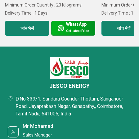
Minimum Order Quantity : 20 Kilograms
Minimum Order Quan
Delivery Time : 1 Days
Delivery Time : 1 D
WhatsApp
जांच भेजें
जांच भेजें
Get Latest Price
JESCO ENERGY
D.No 339/1, Sundara Gounder Thottam, Sanganoor
Road, Jayaprakash Nagar, Ganapathy,, Coimbatore,
Tamil Nadu, 641006, India
Mr Mohamed
Sales Manager